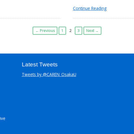
Continue Reading
← Previous
1
2
3
Next →
Latest Tweets
Tweets by @CAREN_OsakaU
ive