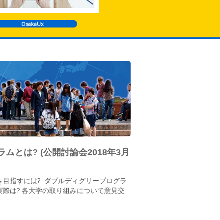
OsakaUx
とは? (公開討論会2018年3月
目指すには? ダブルディグリープログラ
際は? 各大学の取り組みについて意見交