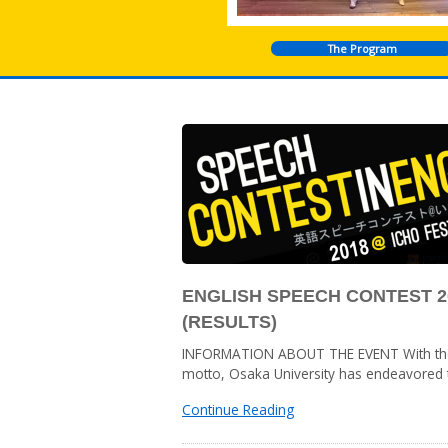
The Program
ENGLISH SPEECH CONTEST 20
(RESULTS)
INFORMATION ABOUT THE EVENT With the “
motto, Osaka University has endeavored t
Continue Reading