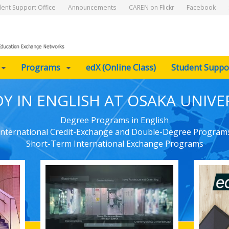
dent Support Office
Announcements
CAREN on Flickr
Facebook
Programs
edX (Online Class)
Student Suppo
Y IN ENGLISH AT OSAKA UNIVE
Degree Programs in English
International Credit-Exchange and Double-Degree Program
Short-Term International Exchange Programs