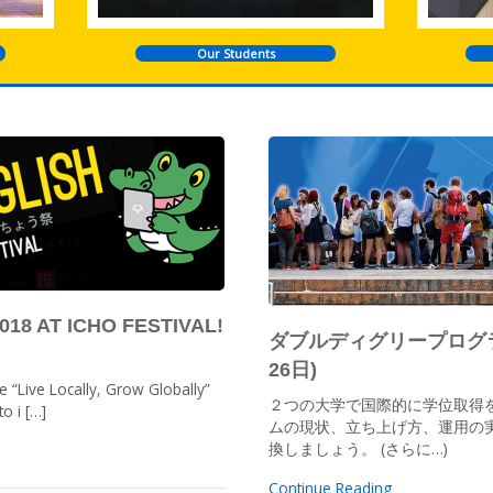
Our Students
18 AT ICHO FESTIVAL!
ダブルディグリープログラム
26日)
Live Locally, Grow Globally”
２つの大学で国際的に学位取得を
o i […]
ムの現状、立ち上げ方、運用の実
換しましょう。 (さらに…)
Continue Reading