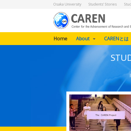
Osaka University
Students’ Stories
Stu
Home
About
CARENとは
STUD