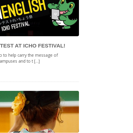
EST AT ICHO FESTIVAL!
o to help carry the message of
campuses and to t […]