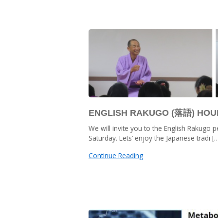
ENGLISH RAKUGO (落語) HOUR
We will invite you to the English Rakugo 
Saturday. Lets’ enjoy the Japanese tradi [
Continue Reading