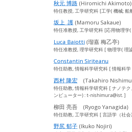
秋元 博路
(Hiromichi Akimoto)
特任教授, 工学研究科 [工学( 機械; 船舶
坂上 護
(Mamoru Sakaue)
特任准教授, 工学研究科 [応用物理学( 理論
Luca Baiotti
(瑠嘉 梅乙亭)
特任准教授, 理学研究科 [ 物理学( 理論物理学
Constantin Siriteanu
特任助教, 情報科学研究科 [ 情報科学 ( 無線
西村 隆宏
(Takahiro Nishimu
特任助教, 情報科学研究科 [ ナノ
ンピューター) :
t-nishimura@ist.
]
柳田 亮吾 (Ryogo Yanagida)
特任助教, 工学研究科 [ 言語学（社会言語学
野尻 郁子
(Ikuko Nojiri)