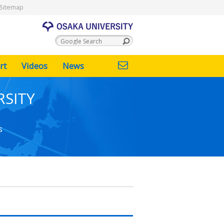
Sitemap
rt
Videos
News
RSITY
s