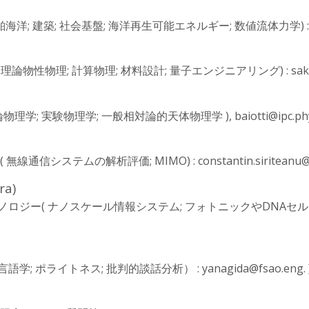
海洋; 建築; 社会基盤; 海洋再生可能エネルギー; 数値流体力学) : akim
物性物理; 計算物理; 材料設計; 量子エンジニアリング) : sakaue@d
; 実験物理学; 一般相対論的天体物理学 ), baiotti@ipc.phys.s
通信システムの解析評価; MIMO) : constantin.siriteanu@is
ra)
テクノロジー( ナノスケール情報システム; フォトニックやDNA
; ポライトネス; 批判的談話分析） : yanagida@fsao.eng. 