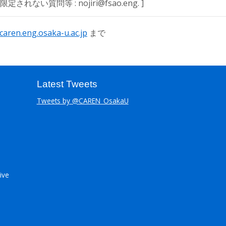
ない質問等 : nojiri@fsao.eng. ]
caren.eng.osaka-u.ac.jp
まで
Latest Tweets
Tweets by @CAREN_OsakaU
ive