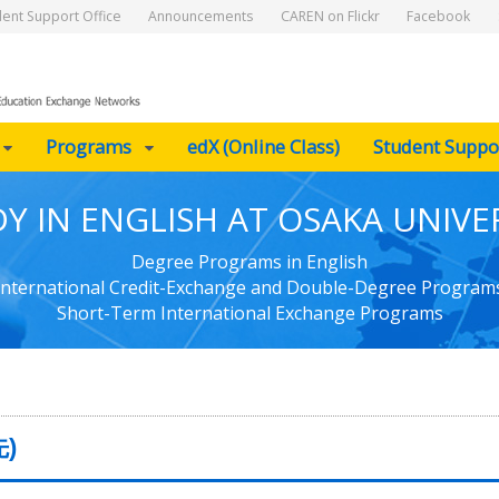
dent Support Office
Announcements
CAREN on Flickr
Facebook
Programs
edX (Online Class)
Student Suppo
Y IN ENGLISH AT OSAKA UNIVE
Degree Programs in English
International Credit-Exchange and Double-Degree Program
Short-Term International Exchange Programs
)